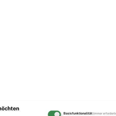
 möchten
Basisfunktionalität
(immer erforderli